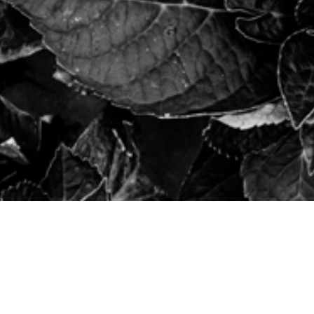
marketing portal, log dan in via onderstaand formulier. Heb je nog