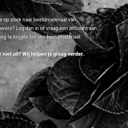
e op zoek naar beeldmateriaal van
wers? Log dan in of vraag een account aan
ng te krijgen tot ons beeldmateriaal.
 niet uit? Wij helpen je graag verder.