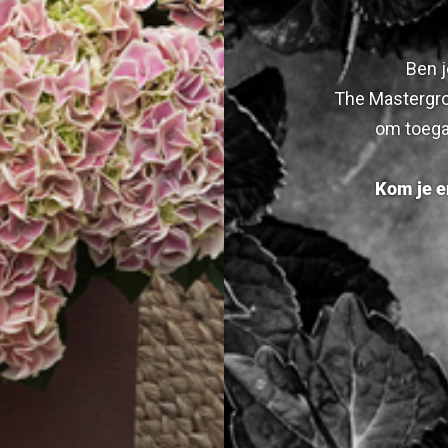
Ben j
The Mastergro
om toega
Kom je er